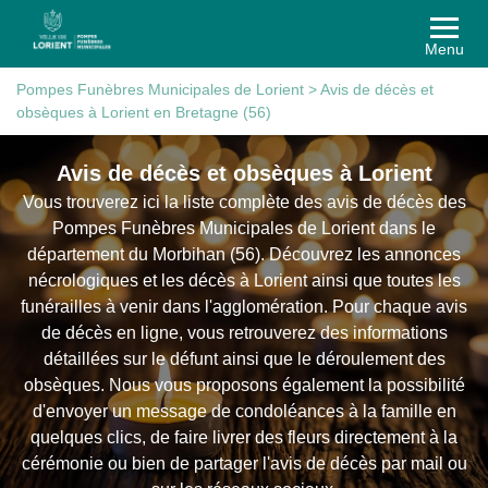
Menu
Pompes Funèbres Municipales de Lorient
>
Avis de décès et
obsèques à Lorient en Bretagne (56)
Avis de décès et obsèques à Lorient
Vous trouverez ici la liste complète des avis de décès des
Pompes Funèbres Municipales de Lorient dans le
département du Morbihan (56). Découvrez les annonces
nécrologiques et les décès à Lorient ainsi que toutes les
funérailles à venir dans l'agglomération. Pour chaque avis
de décès en ligne, vous retrouverez des informations
détaillées sur le défunt ainsi que le déroulement des
obsèques. Nous vous proposons également la possibilité
d'envoyer un message de condoléances à la famille en
quelques clics, de faire livrer des fleurs directement à la
cérémonie ou bien de partager l'avis de décès par mail ou